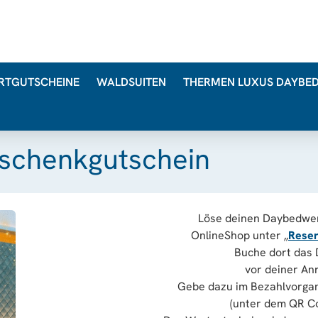
RTGUTSCHEINE
WALDSUITEN
THERMEN LUXUS DAYBE
schenkgutschein
Löse deinen Daybedwer
OnlineShop unter „
Reser
Buche dort das
vor deiner Anr
Gebe dazu im Bezahlvorga
(unter dem QR Co